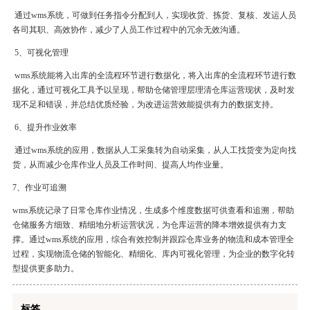
通过
wms
系统，可做到任务指令分配到人，实现收货、拣货、复核、发运人员
各司其职、高效协作，减少了人员工作过程中的冗余无效沟通。
5
、可视化管理
wms
系统能将入出库的全流程环节进行数据化，将入出库的全流程环节进行数
据化，通过可视化工具予以呈现，帮助仓储管理层理清仓库运营现状，及时发
现不足和错误，并总结优质经验，为改进运营效能提供有力的数据支持。
6
、提升作业效率
通过
wms
系统的应用，数据从人工采集转为自动采集，从人工找货变为定向找
货，从而减少仓库作业人员及工作时间、提高人均作业量。
7
、作业可追溯
wms
系统
记录了日常仓库作业情况，生成多个维度数据可供查看和追溯，帮助
仓储服务方细致、精细地分析运营状况，为仓库运营的降本增效提供有力支
撑。
通过
wms
系统的应用，综合有效控制并跟踪仓库业务的物流和成本管理全
过程，实现物流仓储的智能化、精细化、库内可视化管理，为企业的数字化转
型提供更多助力。
标签