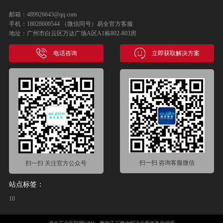
邮箱：489926643@qq.com
手机：18028600544 （微信同号）易全官方客服
地址：广州市白云区万达广场A区A1栋802-803房
电话咨询
立即获取解决方案
扫一扫 咨询客服微信
扫一扫 关注官方公众号
站点标签：
10