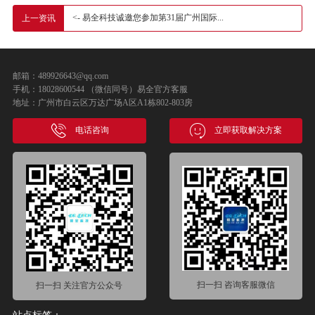
<- 易全科技诚邀您参加第31届广州国际...
上一资讯
邮箱：489926643@qq.com
手机：18028600544 （微信同号）易全官方客服
地址：广州市白云区万达广场A区A1栋802-803房
电话咨询
立即获取解决方案
扫一扫 咨询客服微信
扫一扫 关注官方公众号