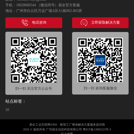
手机：18028600544 （微信同号）易全官方客服
地址：广州市白云区万达广场A区A1栋802-803房
电话咨询
立即获取解决方案
扫一扫 咨询客服微信
扫一扫 关注官方公众号
站点标签：
10
易全工业互联网WMS · 数智工厂整体解决方案服务提供商
2026 © 版权所有 广州易全信息科技有限公司
粤ICP备13085523号-3
站点地图