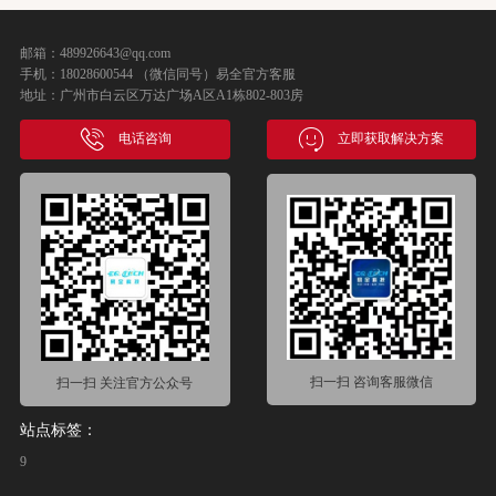
邮箱：489926643@qq.com
手机：18028600544 （微信同号）易全官方客服
地址：广州市白云区万达广场A区A1栋802-803房
电话咨询
立即获取解决方案
扫一扫 咨询客服微信
扫一扫 关注官方公众号
站点标签：
9