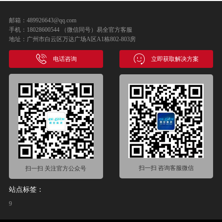
邮箱：489926643@qq.com
手机：18028600544 （微信同号）易全官方客服
地址：广州市白云区万达广场A区A1栋802-803房
电话咨询
立即获取解决方案
扫一扫 咨询客服微信
扫一扫 关注官方公众号
站点标签：
9